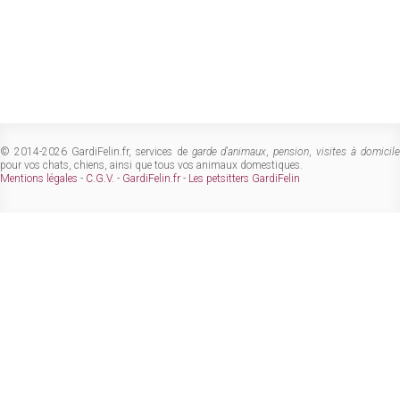
© 2014-2026 GardiFelin.fr, services de
garde d'animaux
,
pension
,
visites à domicil
pour vos chats, chiens, ainsi que tous vos animaux domestiques.
Mentions légales
-
C.G.V.
-
GardiFelin.fr
-
Les petsitters GardiFelin